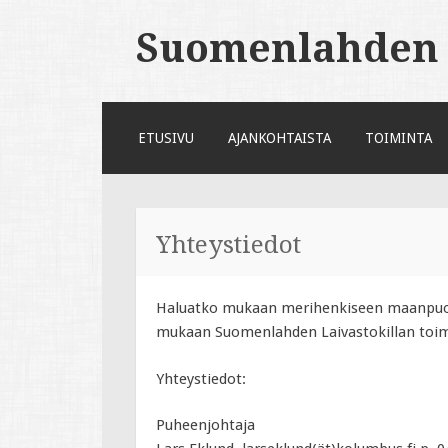
Suomenlahden L
SKIP
ETUSIVU
AJANKOHTAISTA
TOIMINTA
TO
CONTENT
Yhteystiedot
Haluatko mukaan merihenkiseen maanpuo
mukaan Suomenlahden Laivastokillan toim
Yhteystiedot:
Puheenjohtaja