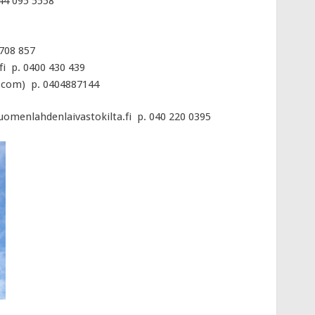
044 095 5558
 708 857
i p. 0400 430 439
.com) p. 0404887144
)suomenlahdenlaivastokilta.fi p. 040 220 0395