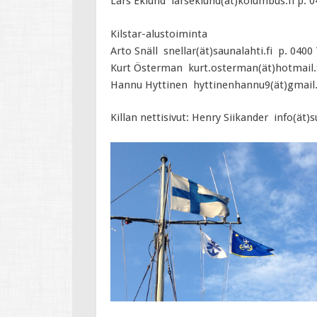
Lars Eklund larseklund(ät)kolumbus.fi p. 
Kilstar-alustoiminta
Arto Snäll snellar(ät)saunalahti.fi p. 0400
Kurt Österman kurt.osterman(ät)hotmail.f
Hannu Hyttinen hyttinenhannu9(ät)gmail
Killan nettisivut: Henry Siikander info(ät