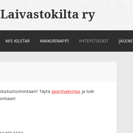
aivastokilta ry
M/S KILSTAR
ANKKURINAPPI
YHTEYSTIEDOT
JÄSENE
lustustoimintaan? Täytä
jäsenhakemus
ja tule
intaan!